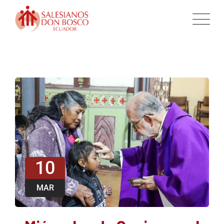
10
MAR