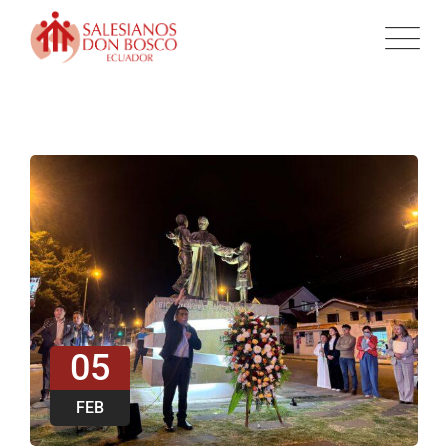
05
FEB