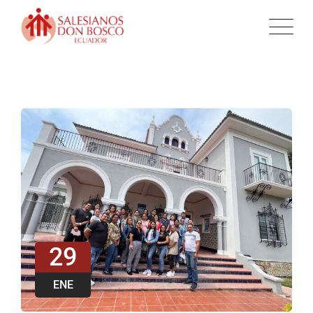
29
ENE