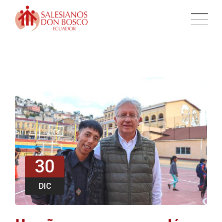
30
DIC