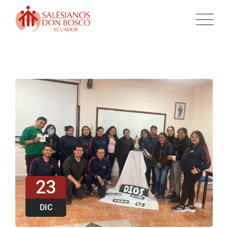
23
DIC