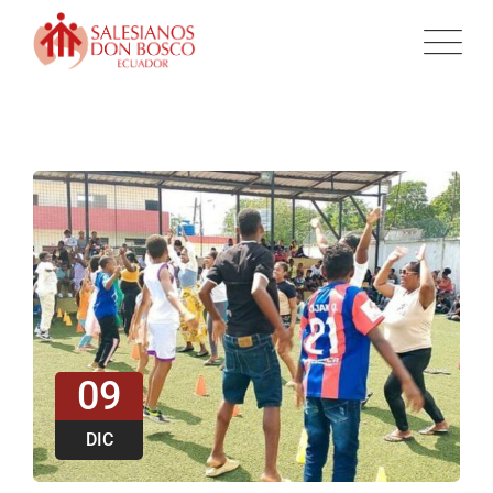
09
DIC