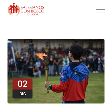
02
DIC