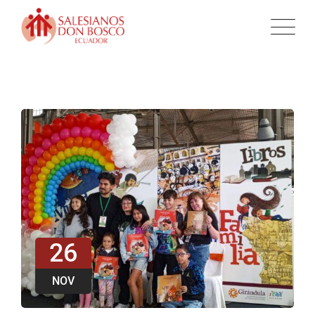
26
NOV