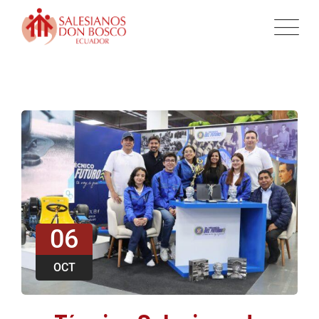
06
OCT