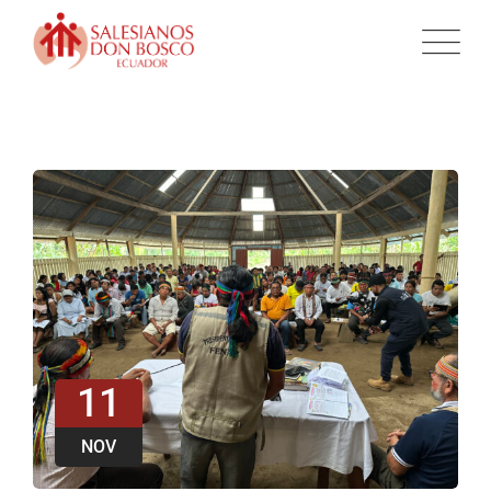
11
NOV