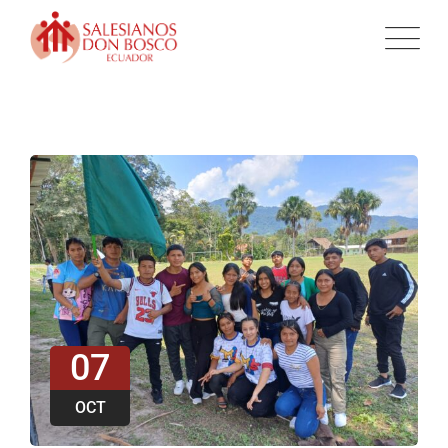
07
OCT