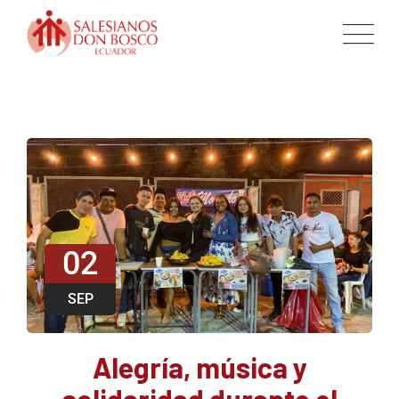
02
SEP
Alegría, música y
solidaridad durante el