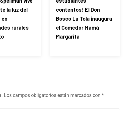
Spellman vive
estudiantes
e la luz del
contentos! El Don
 en
Bosco La Tola inaugura
des rurales
el Comedor Mamá
to
Margarita
a.
Los campos obligatorios están marcados con
*