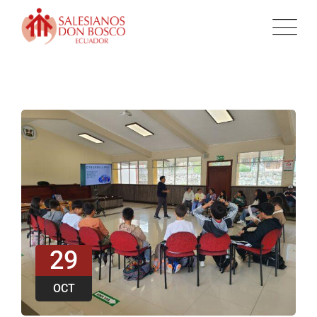
29
OCT