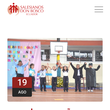
19
AGO