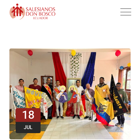
18
JUL