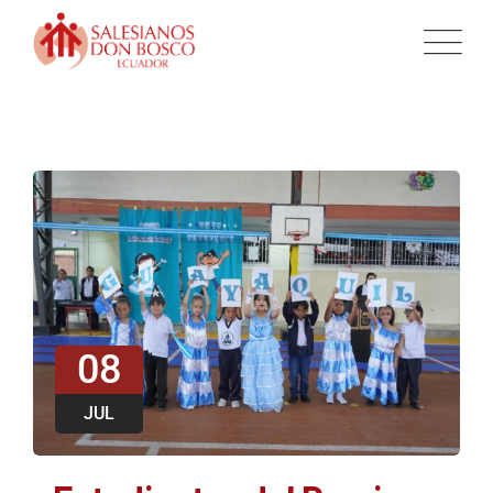
08
JUL