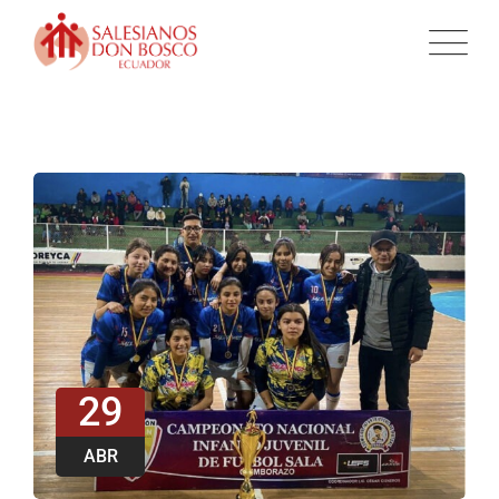
29
ABR