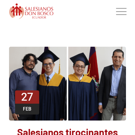
27
FEB
Salesianos tirocinantes