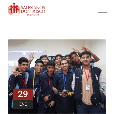
29
ENE