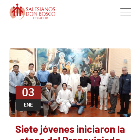
03
ENE
Siete jóvenes iniciaron la
etapa del Prenoviciado