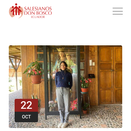
22
OCT