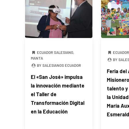
ECUADOR SALESIANO
,
ECUADOR
MANTA
BY SALE
BY SALESIANOS ECUADOR
Feria del
El «San José» impulsa
Misionero
la innovación mediante
talento y
el Taller de
la Unida
Transformación Digital
María Aux
en la Educación
Esmeral