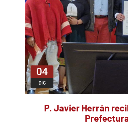
04
DIC
P. Javier Herrán rec
Prefectura