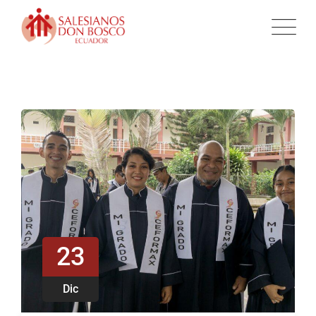
23
Dic