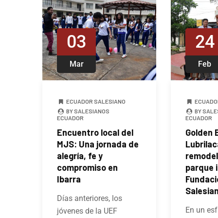
03
24
Mar
Feb
ECUADOR SALESIANO
ECUADO
BY SALESIANOS
BY SALE
ECUADOR
ECUADOR
Encuentro local del
Golden B
MJS: Una jornada de
Lubrilac
alegría, fe y
remodel
compromiso en
parque i
Ibarra
Fundaci
Salesia
Días anteriores, los
En un esf
jóvenes de la UEF