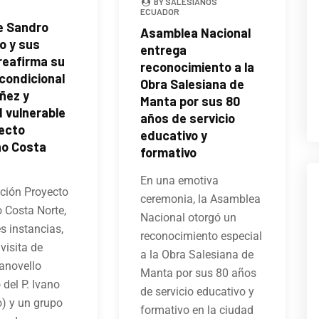
BY SALESIANOS
ECUADOR
de Sandro
Asamblea Nacional
o y sus
entrega
reafirma su
reconocimiento a la
condicional
Obra Salesiana de
iñez y
Manta por sus 80
 vulnerable
años de servicio
yecto
educativo y
no Costa
formativo
En una emotiva
ción Proyecto
ceremonia, la Asamblea
 Costa Norte,
Nacional otorgó un
es instancias,
reconocimiento especial
 visita de
a la Obra Salesiana de
anovello
Manta por sus 80 años
del P. Ivano
de servicio educativo y
) y un grupo
formativo en la ciudad