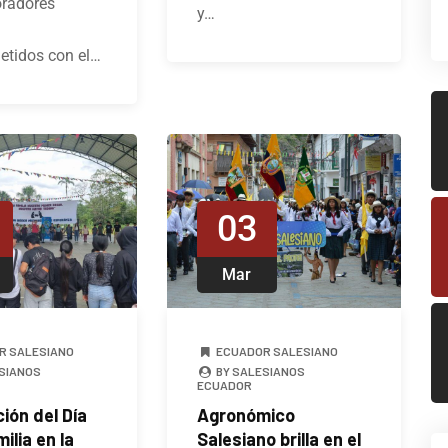
oradores
y…
tidos con el…
03
Mar
R SALESIANO
ECUADOR SALESIANO
SIANOS
BY SALESIANOS
ECUADOR
ión del Día
Agronómico
ilia en la
Salesiano brilla en el