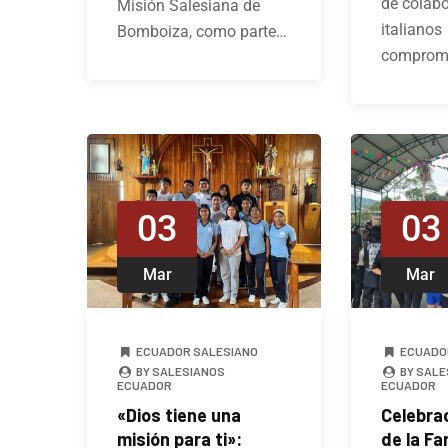
de colab
Misión Salesiana de
italianos
Bomboiza, como parte…
comprome
03
03
Mar
Mar
ECUADOR SALESIANO
ECUADO
BY SALESIANOS
BY SALE
ECUADOR
ECUADOR
«Dios tiene una
Celebrac
misión para ti»:
de la Fam