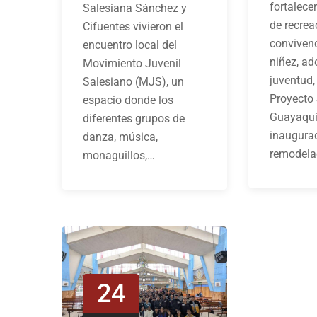
fortalece
Salesiana Sánchez y
de recrea
Cifuentes vivieron el
convivenc
encuentro local del
niñez, ad
Movimiento Juvenil
juventud,
Salesiano (MJS), un
Proyecto
espacio donde los
Guayaquil
diferentes grupos de
inaugurac
danza, música,
remodela
monaguillos,…
24