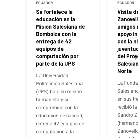
ECUADOR
ECUADOR
Se fortalece la
Visita 
educación en la
Zanovell
Misión Salesiana de
amigos 
Bomboiza con la
apoyo in
entrega de 42
con la n
equipos de
juventud
computación por
del Pro
parte de la UPS
Salesia
Norte
La Universidad
La Funda
Politécnica Salesiana
Salesiano
(UPS) bajo su misión
en sus tr
humanista y su
recibió la
compromiso con la
Sandro Z
educación de calidad,
(hermano 
entregó 42 equipos de
Zanovello
computación a la