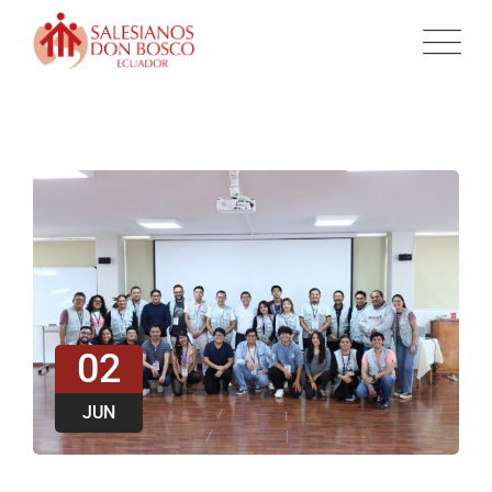
02
JUN