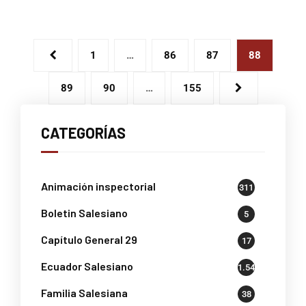
1
…
86
87
88
89
90
…
155
CATEGORÍAS
Animación inspectorial
311
Boletin Salesiano
5
Capítulo General 29
17
Ecuador Salesiano
1.541
Familia Salesiana
38