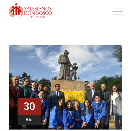
30
Abr