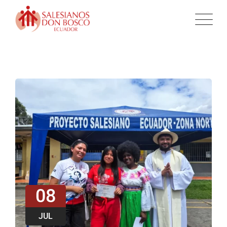
08
JUL