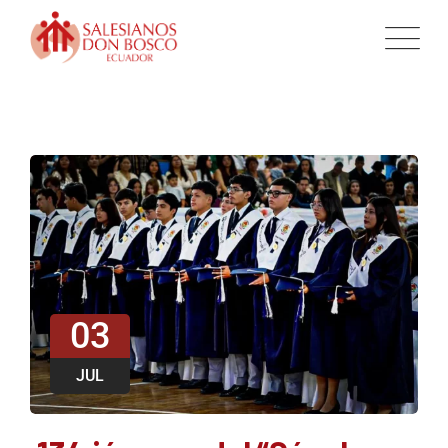
03
JUL