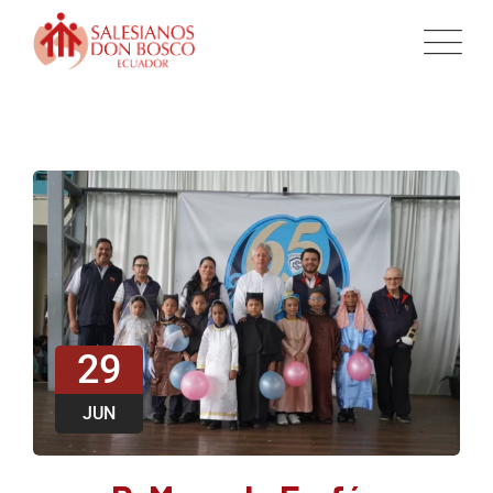
29
JUN