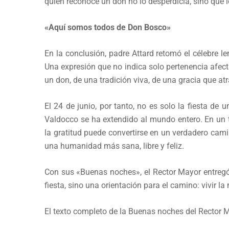
quien reconoce un don no lo desperdicia, sino que lo
«Aquí somos todos de Don Bosco»
En la conclusión, padre Attard retomó el célebre 
Una expresión que no indica solo pertenencia afectiv
un don, de una tradición viva, de una gracia que at
El 24 de junio, por tanto, no es solo la fiesta de
Valdocco se ha extendido al mundo entero. En un 
la gratitud puede convertirse en un verdadero cami
una humanidad más sana, libre y feliz.
Con sus «Buenas noches», el Rector Mayor entregó 
fiesta, sino una orientación para el camino: vivir 
El texto completo de la Buenas noches del Rector 