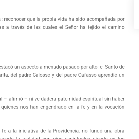
d»: reconocer que la propia vida ha sido acompañada por
as a través de las cuales el Señor ha tejido el camino
estacó un aspecto a menudo pasado por alto: el Santo de
ita, del padre Calosso y del padre Cafasso aprendió un
l – afirmó – ni verdadera paternidad espiritual sin haber
 quienes nos han engendrado en la fe y en la vocación
 a la iniciativa de la Providencia: no fundó una obra
endo la realidad con ojos espirituales, viendo en los