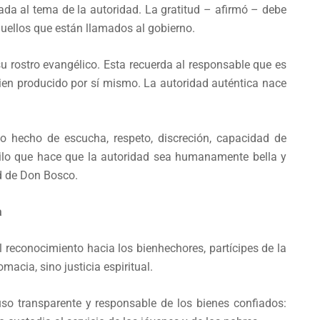
cada al tema de la autoridad. La gratitud – afirmó – debe
quellos que están llamados al gobierno.
 su rostro evangélico. Esta recuerda al responsable que es
 bien producido por sí mismo. La autoridad auténtica nace
lo hecho de escucha, respeto, discreción, capacidad de
estilo que hace que la autoridad sea humanamente bella y
ad de Don Bosco.
a
 reconocimiento hacia los bienhechores, partícipes de la
macia, sino justicia espiritual.
so transparente y responsable de los bienes confiados: