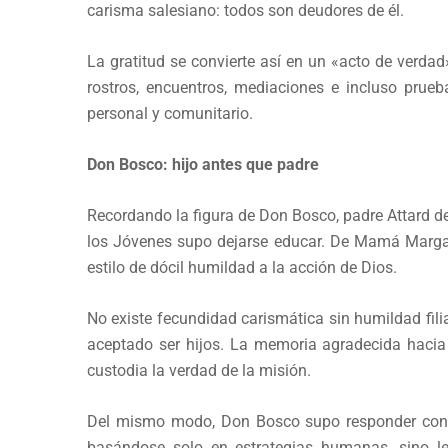
carisma salesiano: todos son deudores de él.
La gratitud se convierte así en un «acto de verda
rostros, encuentros, mediaciones e incluso prueb
personal y comunitario.
Don Bosco: hijo antes que padre
Recordando la figura de Don Bosco, padre Attard d
los Jóvenes supo dejarse educar. De Mamá Margar
estilo de dócil humildad a la acción de Dios.
No existe fecundidad carismática sin humildad filia
aceptado ser hijos. La memoria agradecida hacia
custodia la verdad de la misión.
Del mismo modo, Don Bosco supo responder con fe
basándose solo en estrategias humanas, sino ley