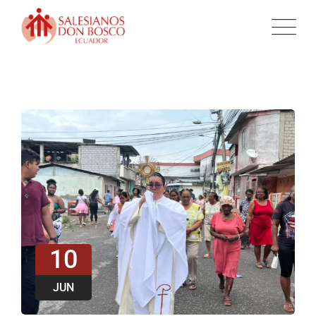
10
JUN