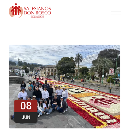
08
JUN