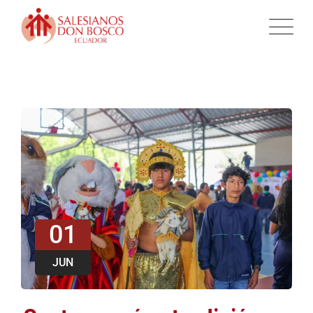
01
JUN