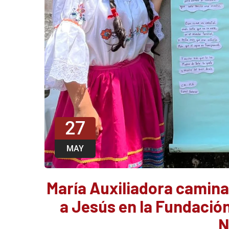
27
MAY
María Auxiliadora camina 
a Jesús en la Fundació
N