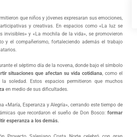
rmitieron que niños y jóvenes expresaran sus emociones,
rticipativas y creativas. En espacios como «La luz se
 invisibles» y «La mochila de la vida», se promovieron
eto y el compañerismo, fortaleciendo además el trabajo
atarios.
rante el séptimo día de la novena, donde bajo el símbolo
tir situaciones que afectan su vida cotidiana
, como el
s y la soledad. Estos espacios permitieron que muchos
za
en medio de sus dificultades.
ema «María, Esperanza y Alegría», cerrando este tiempo de
dinámicas que recordaron el sueño de Don Bosco:
formar
itir esperanza a los demás.
ón Proyecto Salesiano Costa Norte celebró con gran