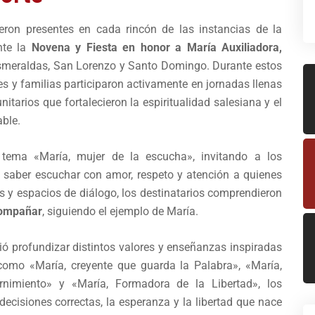
cieron presentes en cada rincón de las instancias de la
nte la
Novena y Fiesta en honor a María Auxiliadora,
Esmeraldas, San Lorenzo y Santo Domingo. Durante estos
es y familias participaron activamente en jornadas llenas
itarios que fortalecieron la espiritualidad salesiana y el
ble.
tema «María, mujer de la escucha», invitando a los
de saber escuchar con amor, respeto y atención a quienes
as y espacios de diálogo, los destinatarios comprendieron
compañar
, siguiendo el ejemplo de María.
ió profundizar distintos valores y enseñanzas inspiradas
como «María, creyente que guarda la Palabra», «María,
nimiento» y «María, Formadora de la Libertad», los
 decisiones correctas, la esperanza y la libertad que nace