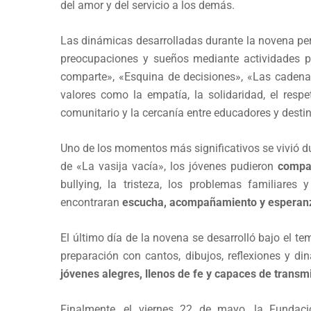
del amor y del servicio a los demás.
Las dinámicas desarrolladas durante la novena pe
preocupaciones y sueños mediante actividades pa
comparte», «Esquina de decisiones», «Las cadenas
valores como la empatía, la solidaridad, el resp
comunitario y la cercanía entre educadores y destin
Uno de los momentos más significativos se vivió du
de «La vasija vacía», los jóvenes pudieron
compar
bullying, la tristeza, los problemas familiare
encontraran
escucha, acompañamiento y esperan
El último día de la novena se desarrolló bajo el t
preparación con cantos, dibujos, reflexiones y 
jóvenes alegres, llenos de fe y capaces de transm
Finalmente, el viernes 22 de mayo, la Fundaci