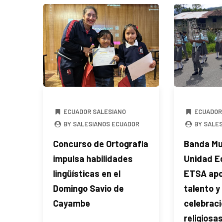
ECUADOR SALESIANO
ECUADOR
BY SALESIANOS ECUADOR
BY SALE
Concurso de Ortografía
Banda Mus
impulsa habilidades
Unidad E
lingüísticas en el
ETSA apo
Domingo Savio de
talento y
Cayambe
celebrac
religiosas