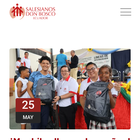
25
MAY