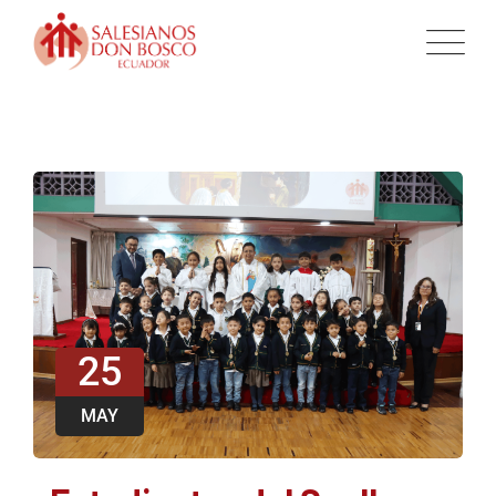
25
MAY