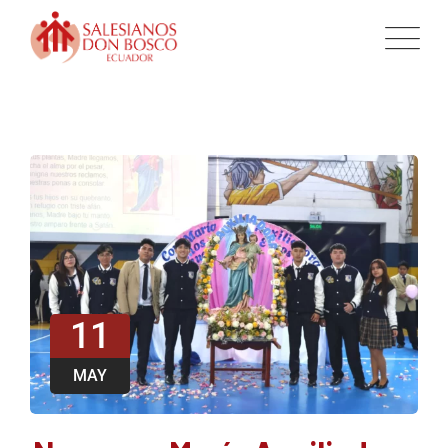
11
MAY