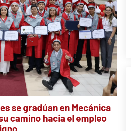
nes se gradúan en Mecánica
 su camino hacia el empleo
igno