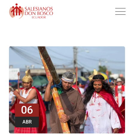
06
ABR