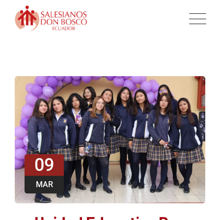
09
MAR