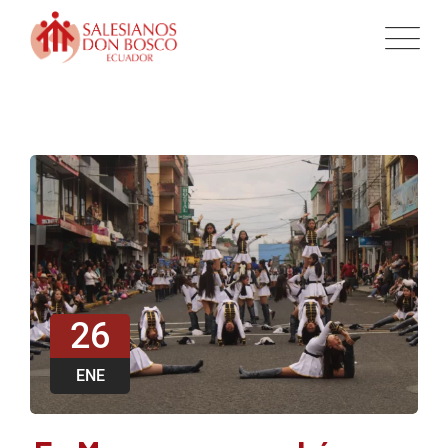
26
ENE