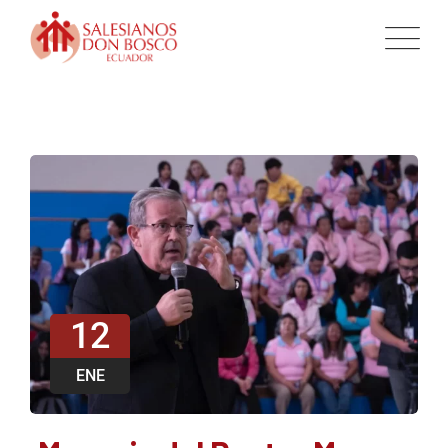
12
ENE