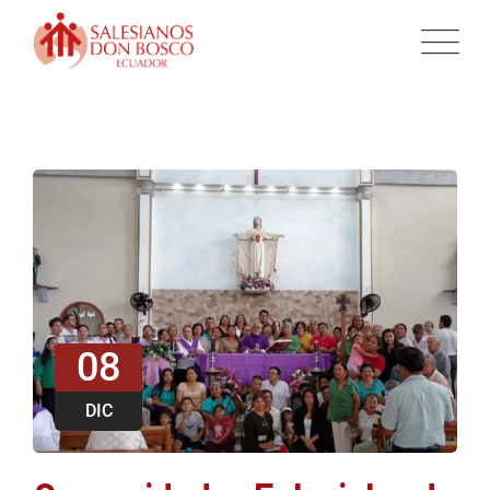
08
DIC