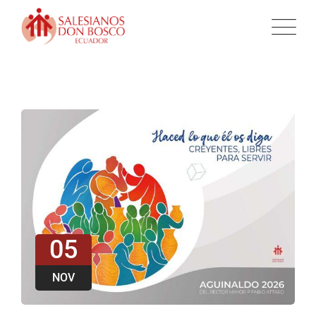
05
NOV