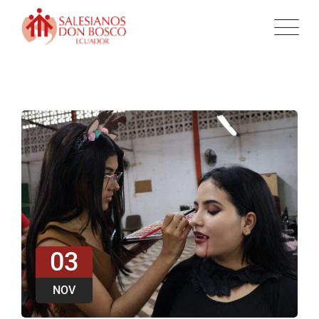
03
NOV