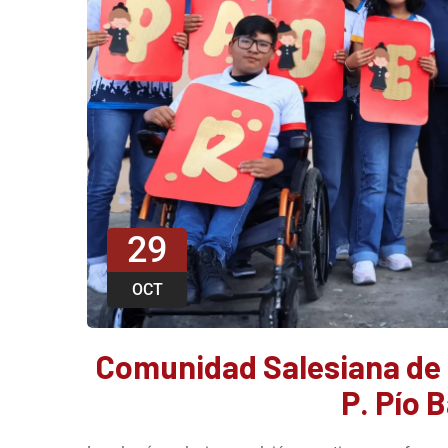
29
OCT
Comunidad Salesiana de 
P. Pío 