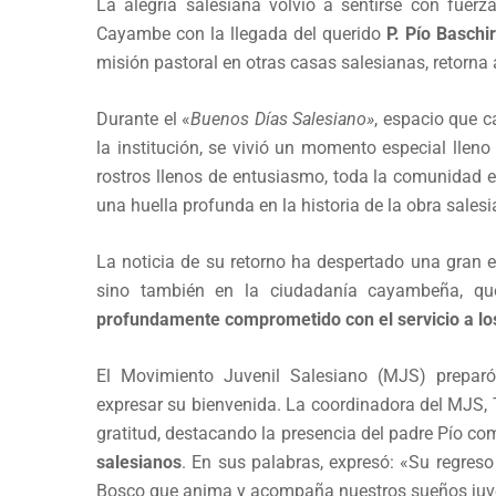
La alegría salesiana volvió a sentirse con fue
Cayambe con la llegada del querido
P. Pío Baschi
misión pastoral en otras casas salesianas, retorna 
Durante el «
Buenos Días Salesiano»
, espacio que 
la institución, se vivió un momento especial llen
rostros llenos de entusiasmo, toda la comunidad e
una huella profunda en la historia de la obra sale
La noticia de su retorno ha despertado una gran e
sino también en la ciudadanía cayambeña, q
profundamente comprometido con el servicio a lo
El Movimiento Juvenil Salesiano (MJS) preparó
expresar su bienvenida. La coordinadora del MJS, 
gratitud, destacando la presencia del padre Pío c
salesianos
. En sus palabras, expresó: «Su regreso 
Bosco que anima y acompaña nuestros sueños juve