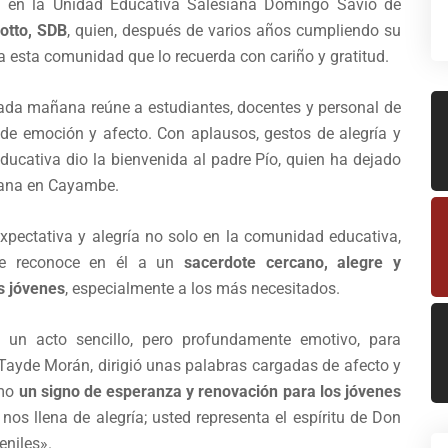
rza en la Unidad Educativa Salesiana Domingo Savio de
rotto, SDB
, quien, después de varios años cumpliendo su
a esta comunidad que lo recuerda con cariño y gratitud.
cada mañana reúne a estudiantes, docentes y personal de
o de emoción y afecto. Con aplausos, gestos de alegría y
ducativa dio la bienvenida al padre Pío, quien ha dejado
siana en Cayambe.
xpectativa y alegría no solo en la comunidad educativa,
ue reconoce en él a un
sacerdote cercano, alegre y
s jóvenes
, especialmente a los más necesitados.
 un acto sencillo, pero profundamente emotivo, para
Tayde Morán, dirigió unas palabras cargadas de afecto y
omo
un signo de esperanza y renovación para los jóvenes
nos llena de alegría; usted representa el espíritu de Don
niles».