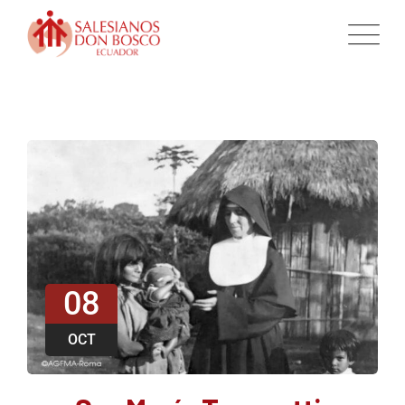
08
OCT