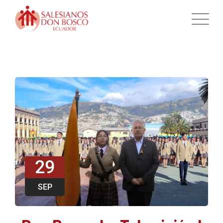
29
SEP